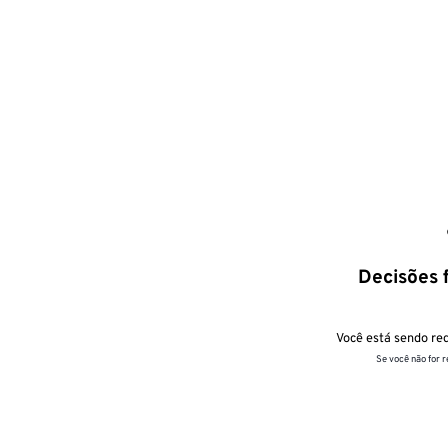
Decisões f
Você está sendo red
Se você não for 