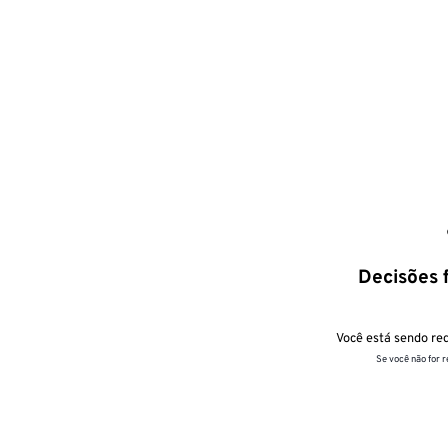
Decisões f
Você está sendo red
Se você não for 