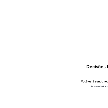
Decisões f
Você está sendo red
Se você não for 