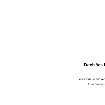
Decisões f
Você está sendo red
Se você não for 