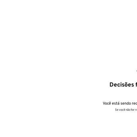
Decisões f
Você está sendo red
Se você não for 