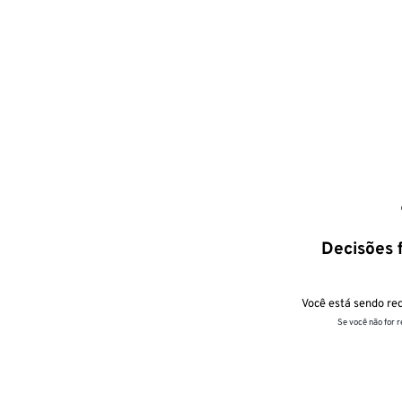
Decisões f
Você está sendo red
Se você não for 