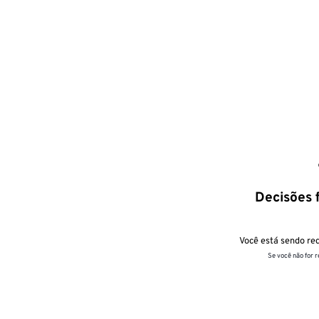
Decisões f
Você está sendo red
Se você não for 