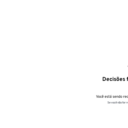
Decisões f
Você está sendo red
Se você não for 