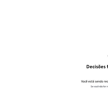
Decisões f
Você está sendo red
Se você não for 