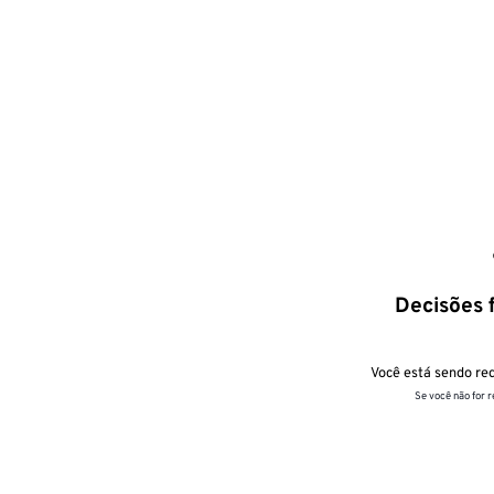
Decisões f
Você está sendo red
Se você não for 