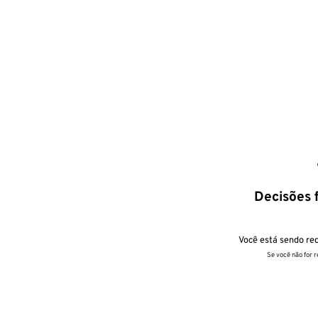
Decisões f
Você está sendo red
Se você não for 