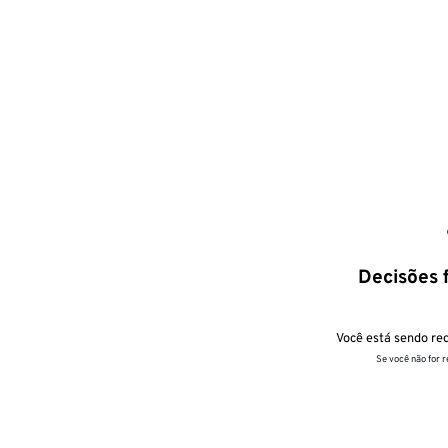
Decisões f
Você está sendo red
Se você não for 